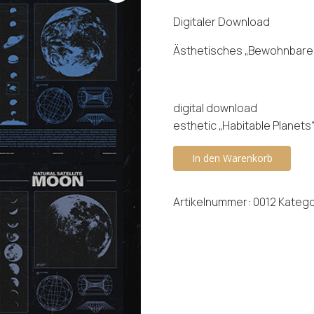
Preis
Digitaler Download
war:
Ästhetisches „Bewohnbare
29,99
digital download
esthetic „Habitable Planets
Habitable
In den Warenkorb
Planets
Poster
Artikelnummer:
0012
Katego
Pack
Menge