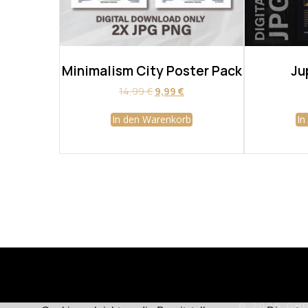
Minimalism City Poster Pack
Ju
Ursprünglicher
Aktueller
14,99
€
9,99
€
Preis
Preis
war:
ist:
In den Warenkorb
In
14,99 €
9,99 €.
© 2026 CHG