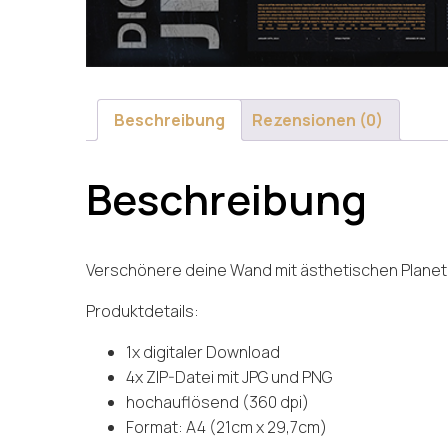
Beschreibung
Rezensionen (0)
Beschreibung
Verschönere deine Wand mit ästhetischen Planeten
Produktdetails:
1x digitaler Download
4x ZIP-Datei mit JPG und PNG
hochauflösend (360 dpi)
Format: A4 (21cm x 29,7cm)