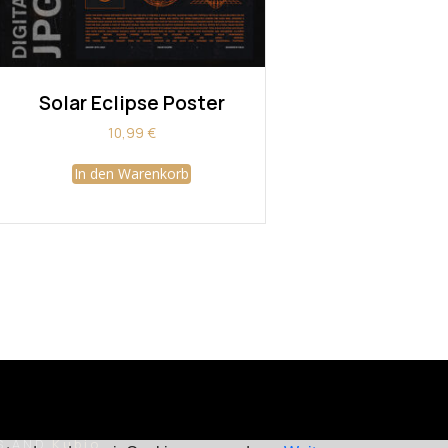
Solar Eclipse Poster
10,99
€
In den Warenkorb
S AND
Kubio