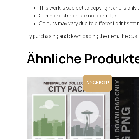
This work is subject to copyright and is only 
Commercial uses are not permitted!
Colours may vary due to different print sett
By purchasing and downloading the item, the cust
Ähnliche Produkt
ANGEBOT!