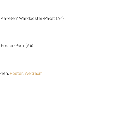
Preis
ist:
 Planeten“ Wandposter-Paket (A4)
 €
19,99 €.
“ Poster-Pack (A4)
rien:
Poster
,
Weltraum