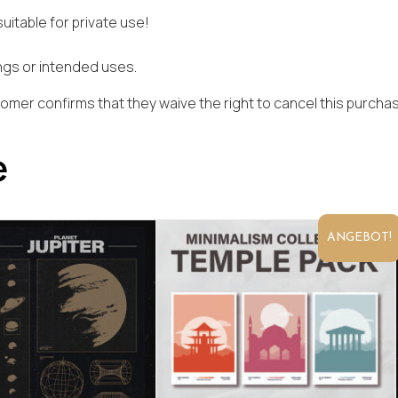
suitable for private use!
ings or intended uses.
omer confirms that they waive the right to cancel this purch
e
ANGEBOT!