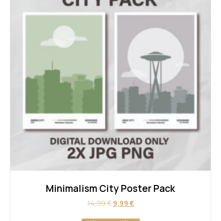
Minimalism City Poster Pack
Ursprünglicher
Aktueller
14,99
€
9,99
€
Preis
Preis