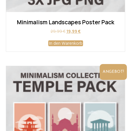
Minimalism Landscapes Poster Pack
Ursprünglicher
Aktueller
29,99
€
19,99
€
Preis
Preis
war:
ist:
In den Warenkorb
29,99 €
19,99 €.
ANGEBOT!