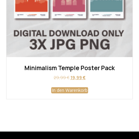
Minimalism Temple Poster Pack
Ursprünglicher
Aktueller
29,99
€
19,99
€
Preis
Preis
war:
ist:
In den Warenkorb
29,99 €
19,99 €.