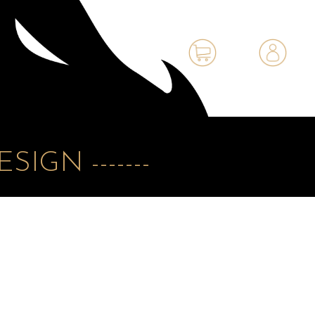
IGN -------