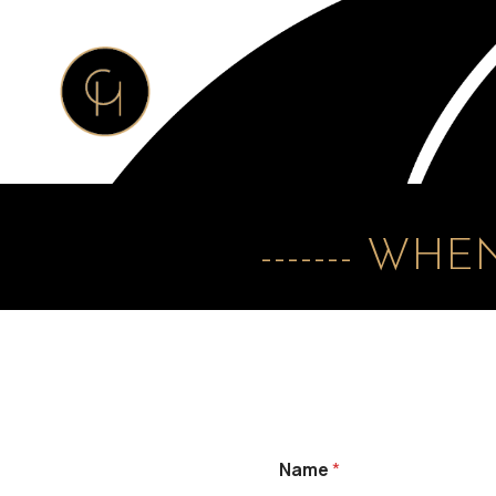
------- WH
Name
*